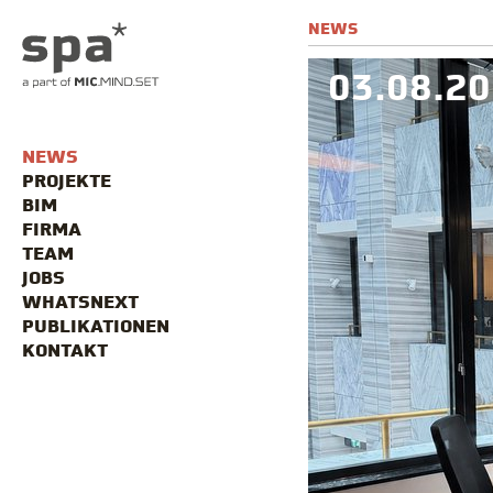
03.08.2
NEWS
03.08.2
NEWS
PROJEKTE
BIM
FIRMA
TEAM
JOBS
WHATSNEXT
PUBLIKATIONEN
KONTAKT