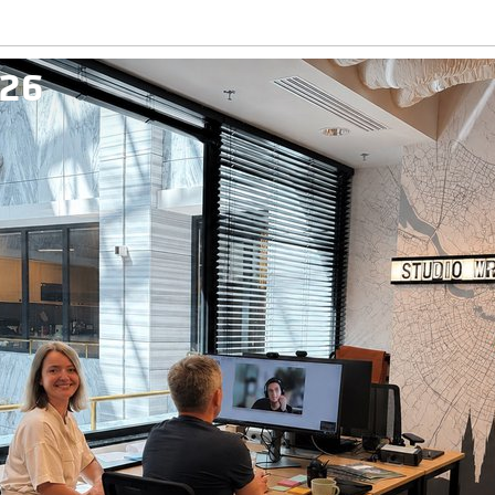
026
026