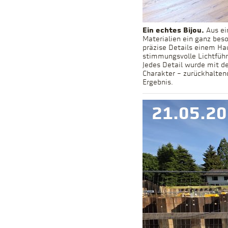
Ein echtes Bijou.
Aus ei
Materialien ein ganz bes
präzise Details einem Ha
stimmungsvolle Lichtführ
Jedes Detail wurde mit d
Charakter – zurückhalten
21.05.2
Ergebnis.
21.05.2