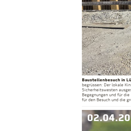
Baustellenbesuch in L
begrüssen: Der lokale Kin
Sicherheitswesten ausges
Begegnungen und für die
02.04.2
für den Besuch und die g
02.04.2