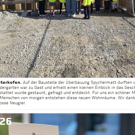
üterkofen.
Auf der Baustelle der Überbauung Spychermatt durften 
dergarten war zu Gast und erhielt einen kleinen Einblick in das Gesc
tattet wurde gestaunt, gefragt und entdeckt. Für uns ein schöner 
 Menschen von morgen entstehen diese neuen Wohnräume. Wir dank
026
rosse Neugier.
026