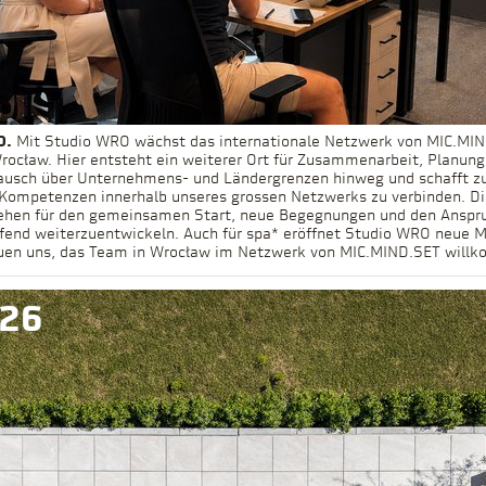
O.
Mit Studio WRO wächst das internationale Netzwerk von MIC.MI
rocław. Hier entsteht ein weiterer Ort für Zusammenarbeit, Planung
ausch über Unternehmens- und Ländergrenzen hinweg und schafft zu
Kompetenzen innerhalb unseres grossen Netzwerks zu verbinden. Di
hen für den gemeinsamen Start, neue Begegnungen und den Anspruch
fend weiterzuentwickeln. Auch für spa* eröffnet Studio WRO neue M
026
uen uns, das Team in Wrocław im Netzwerk von MIC.MIND.SET will
026