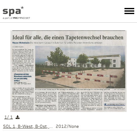
1
/
1
SOL 1, B-West, B-Ost, Solothurn
2012/None