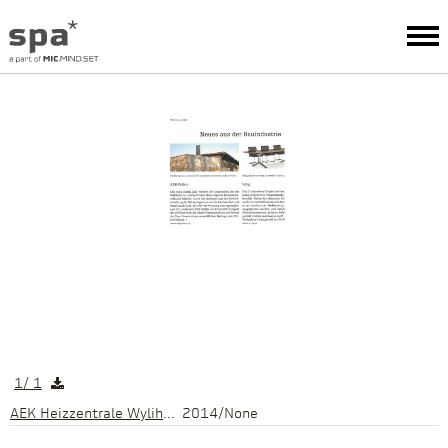
1
/
1
AEK Heizzentrale Wylihof, Luterbach
2014/None